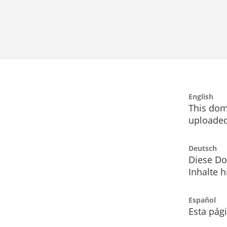
English
This dom
uploaded
Deutsch
Diese Do
Inhalte h
Español
Esta pág