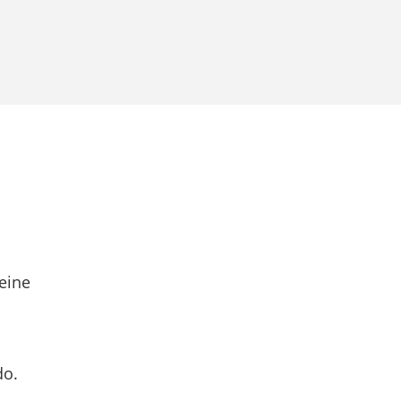
eine
do.